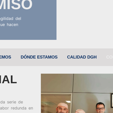
MISO
gilidad del
que hacen
EMOS
DÓNDE ESTAMOS
CALIDAD DGH
CO
IAL
da serie de
labor redunda en