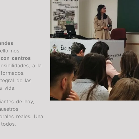
andes
 ello nos
 con centros
sibilidades, a la
 formados.
egral de las
a vida.
iantes de hoy,
nuestros
orales reales. Una
 todos.