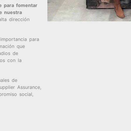
e para fomentar
e nuestra
ta dirección
 importancia para
mación que
udios de
dos con la
uales de
upplier Assurance,
romiso social,