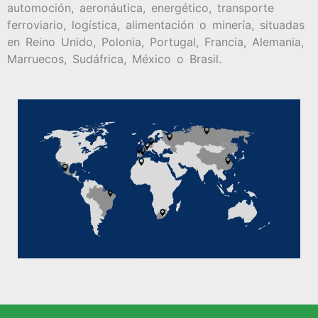
automoción, aeronáutica, energético, transporte
ferroviario, logística, alimentación o minería, situadas
en Reino Unido, Polonia, Portugal, Francia, Alemania,
Marruecos, Sudáfrica, México o Brasil.