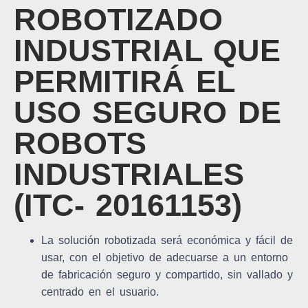
ROBOTIZADO
INDUSTRIAL QUE
PERMITIRÁ EL
USO SEGURO DE
ROBOTS
INDUSTRIALES
(ITC- 20161153)
La solución robotizada será económica y fácil de
usar, con el objetivo de adecuarse a un entorno
de fabricación seguro y compartido, sin vallado y
centrado en el usuario.