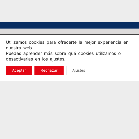
Utilizamos cookies para ofrecerte la mejor experiencia en
nuestra web.
Puedes aprender más sobre qué cookies utilizamos o
desactivarlas en los
ajustes
.
Aceptar
Rechazar
Ajustes
SEDE CENTRAL
Parque Tecnológico
Calle Jerónimo Muñoz 9