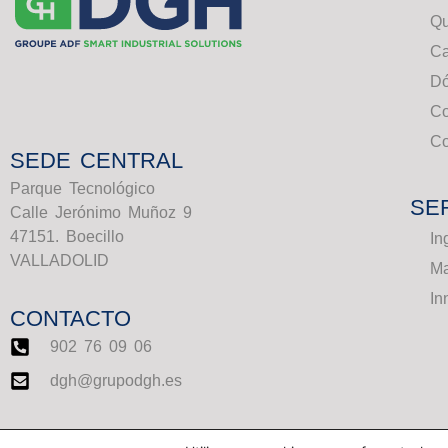
Q
Ca
Dó
C
Co
SEDE CENTRAL
Parque Tecnológico
SE
Calle Jerónimo Muñoz 9
47151. Boecillo
In
VALLADOLID
Ma
In
CONTACTO
902 76 09 06
dgh@grupodgh.es