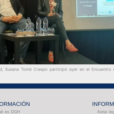
d, Susana Tomé Crespo participó ayer en el Encuentro de
FORMACIÓN
INFORM
ué es DGH
Aviso le