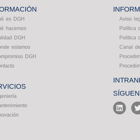
FORMACIÓN
INFORM
ué es DGH
Aviso le
ué hacemos
Política 
lidad DGH
Política
nde estamos
Canal d
ompromiso DGH
Procedim
ntacto
Procedim
INTRAN
RVICIOS
SÍGUE
geniería
ntenimiento
novación