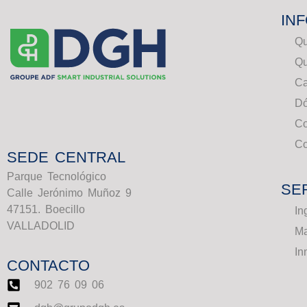
IN
Q
Q
Ca
Dó
C
Co
SEDE CENTRAL
Parque Tecnológico
SE
Calle Jerónimo Muñoz 9
47151. Boecillo
In
VALLADOLID
Ma
In
CONTACTO
902 76 09 06