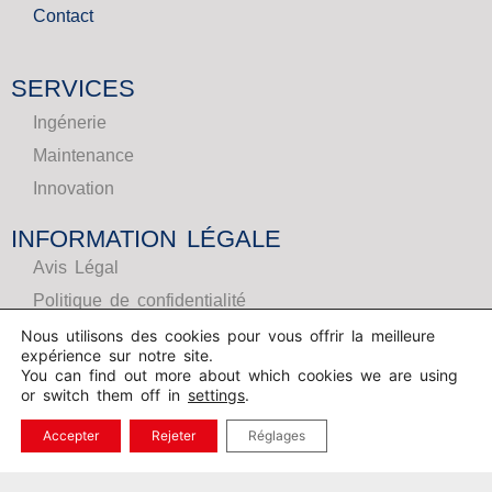
Contact
SERVICES
Ingénerie
Maintenance
Innovation
INFORMATION LÉGALE
Avis Légal
Politique de confidentialité
Politiques de cookies
Nous utilisons des cookies pour vous offrir la meilleure
expérience sur notre site.
Canal des plaites
You can find out more about which cookies we are using
or switch them off in
settings
.
Information sur le canal des plaintes
Accepter
Rejeter
Réglages
SUIVEZ-NOUS