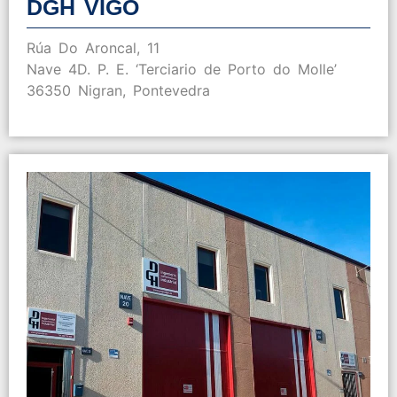
DGH VIGO
Rúa Do Aroncal, 11
Nave 4D. P. E. ‘Terciario de Porto do Molle’
36350 Nigran, Pontevedra