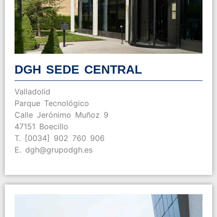
DGH SEDE CENTRAL
Valladolid
Parque Tecnológico
Calle Jerónimo Muñoz 9
47151 Boecillo
T. [0034] 902 760 906
E. dgh@grupodgh.es