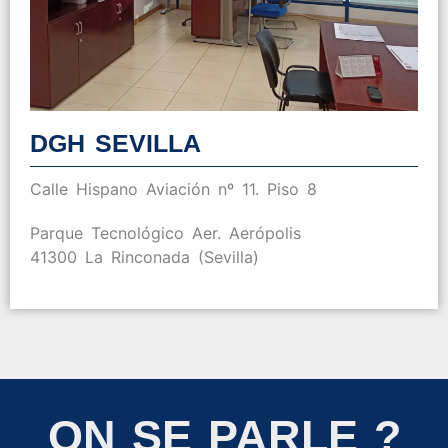
DGH SEVILLA
Calle Hispano Aviación nº 11. Piso 8
Parque Tecnológico Aer. Aerópolis
41300 La Rinconada (Sevilla)
ON SE PARLE ?